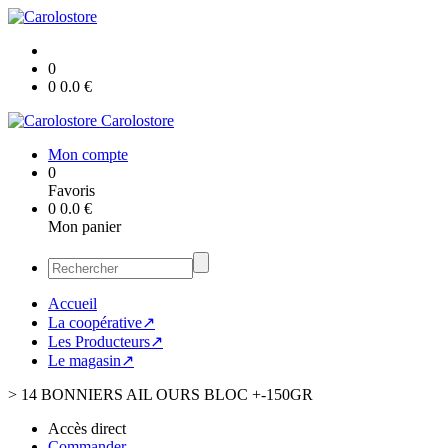
0
0
0.0
€
Carolostore
Mon compte
0
Favoris
0
0.0
€
Mon panier
Accueil
La coopérative↗
Les Producteurs↗
Le magasin↗
>
14 BONNIERS AIL OURS BLOC +-150GR
Accès direct
Commander