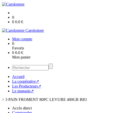
0
0
0.0
€
Carolostore
Mon compte
0
Favoris
0
0.0
€
Mon panier
Accueil
La coopérative↗
Les Producteurs↗
Le magasin↗
>
3 PAIN FROMENT 80PC LEVURE 400GR BIO
Accès direct
Commander