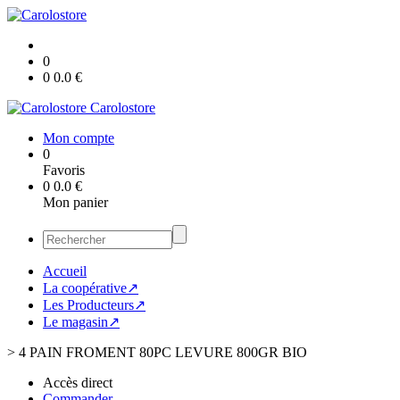
0
0
0.0
€
Carolostore
Mon compte
0
Favoris
0
0.0
€
Mon panier
Accueil
La coopérative↗
Les Producteurs↗
Le magasin↗
>
4 PAIN FROMENT 80PC LEVURE 800GR BIO
Accès direct
Commander