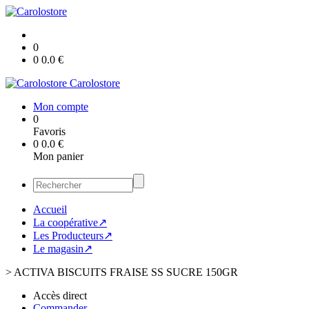
0
0
0.0
€
Carolostore
Mon compte
0
Favoris
0
0.0
€
Mon panier
Accueil
La coopérative↗
Les Producteurs↗
Le magasin↗
>
ACTIVA BISCUITS FRAISE SS SUCRE 150GR
Accès direct
Commander