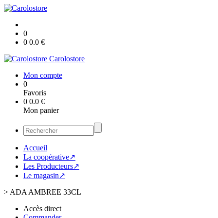
0
0
0.0
€
Carolostore
Mon compte
0
Favoris
0
0.0
€
Mon panier
Accueil
La coopérative↗
Les Producteurs↗
Le magasin↗
>
ADA AMBREE 33CL
Accès direct
Commander