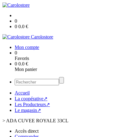
0
0
0.0
€
Carolostore
Mon compte
0
Favoris
0
0.0
€
Mon panier
Accueil
La coopérative↗
Les Producteurs↗
Le magasin↗
>
ADA CUVEE ROYALE 33CL
Accès direct
Commander