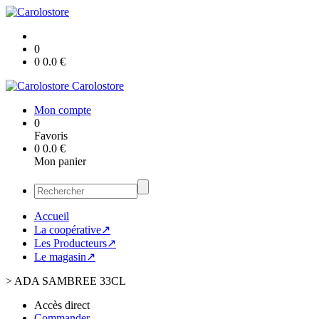
0
0
0.0
€
Carolostore
Mon compte
0
Favoris
0
0.0
€
Mon panier
Accueil
La coopérative↗
Les Producteurs↗
Le magasin↗
>
ADA SAMBREE 33CL
Accès direct
Commander