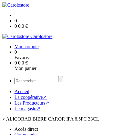
0
0
0.0
€
Carolostore
Mon compte
0
Favoris
0
0.0
€
Mon panier
Accueil
La coopérative↗
Les Producteurs↗
Le magasin↗
>
ALICORAB BIERE CAROR IPA 6.5PC 33CL
Accès direct
Commander