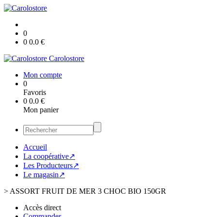
0
0
0.0
€
Carolostore
Mon compte
0
Favoris
0
0.0
€
Mon panier
Accueil
La coopérative↗
Les Producteurs↗
Le magasin↗
>
ASSORT FRUIT DE MER 3 CHOC BIO 150GR
Accès direct
Commander