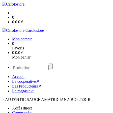
0
0
0.0
€
Carolostore
Mon compte
0
Favoris
0
0.0
€
Mon panier
Accueil
La coopérative↗
Les Producteurs↗
Le magasin↗
>
AUTENTIC SAUCE AMATRICIANA BIO 250GR
Accès direct
Commander