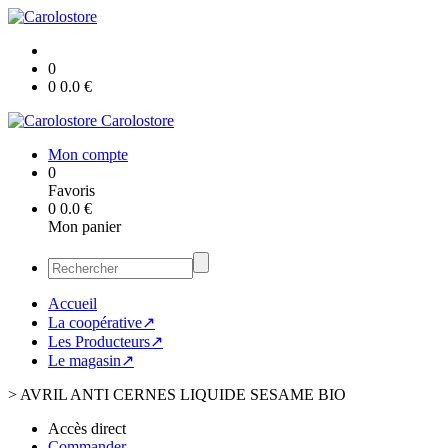
0
0
0.0
€
Carolostore
Mon compte
0
Favoris
0
0.0
€
Mon panier
Accueil
La coopérative↗
Les Producteurs↗
Le magasin↗
>
AVRIL ANTI CERNES LIQUIDE SESAME BIO
Accès direct
Commander