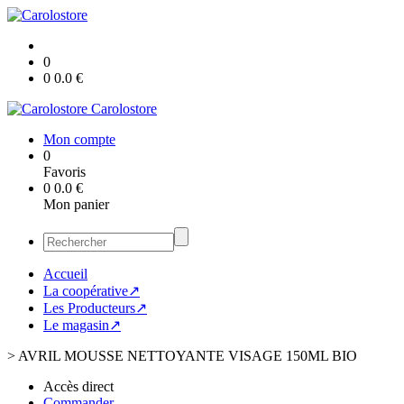
0
0
0.0
€
Carolostore
Mon compte
0
Favoris
0
0.0
€
Mon panier
Accueil
La coopérative↗
Les Producteurs↗
Le magasin↗
>
AVRIL MOUSSE NETTOYANTE VISAGE 150ML BIO
Accès direct
Commander