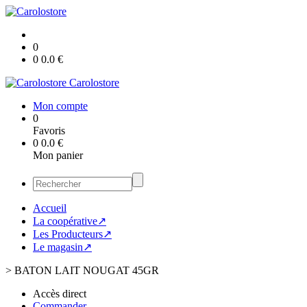
0
0
0.0
€
Carolostore
Mon compte
0
Favoris
0
0.0
€
Mon panier
Accueil
La coopérative↗
Les Producteurs↗
Le magasin↗
>
BATON LAIT NOUGAT 45GR
Accès direct
Commander