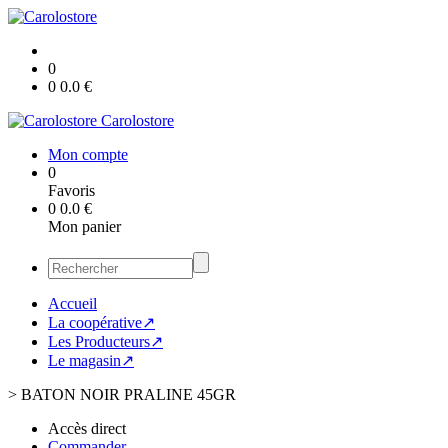
0
0
0.0
€
Carolostore
Mon compte
0
Favoris
0
0.0
€
Mon panier
Accueil
La coopérative↗
Les Producteurs↗
Le magasin↗
>
BATON NOIR PRALINE 45GR
Accès direct
Commander