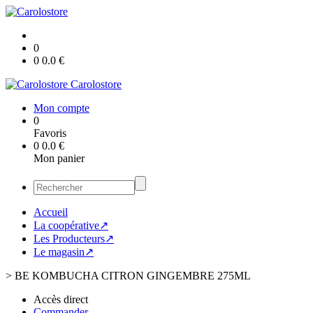
0
0
0.0
€
Carolostore
Mon compte
0
Favoris
0
0.0
€
Mon panier
Accueil
La coopérative↗
Les Producteurs↗
Le magasin↗
>
BE KOMBUCHA CITRON GINGEMBRE 275ML
Accès direct
Commander