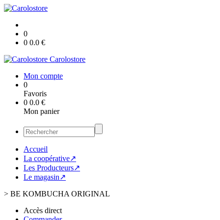
0
0
0.0
€
Carolostore
Mon compte
0
Favoris
0
0.0
€
Mon panier
Accueil
La coopérative↗
Les Producteurs↗
Le magasin↗
>
BE KOMBUCHA ORIGINAL
Accès direct
Commander