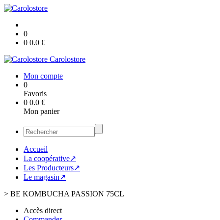
0
0
0.0
€
Carolostore
Mon compte
0
Favoris
0
0.0
€
Mon panier
Accueil
La coopérative↗
Les Producteurs↗
Le magasin↗
>
BE KOMBUCHA PASSION 75CL
Accès direct
Commander