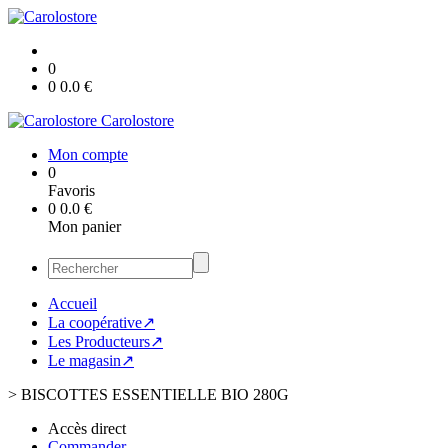
0
0
0.0
€
Carolostore
Mon compte
0
Favoris
0
0.0
€
Mon panier
Accueil
La coopérative↗
Les Producteurs↗
Le magasin↗
>
BISCOTTES ESSENTIELLE BIO 280G
Accès direct
Commander