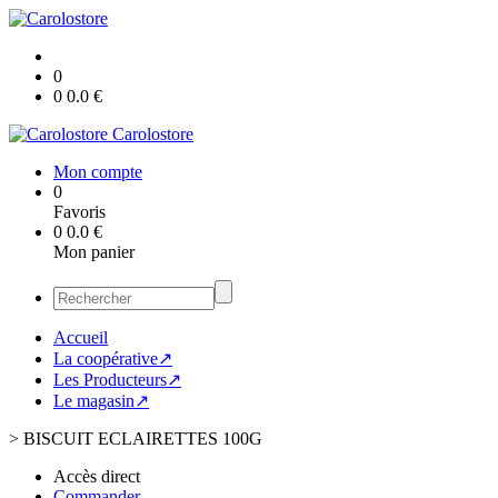
0
0
0.0
€
Carolostore
Mon compte
0
Favoris
0
0.0
€
Mon panier
Accueil
La coopérative↗
Les Producteurs↗
Le magasin↗
>
BISCUIT ECLAIRETTES 100G
Accès direct
Commander