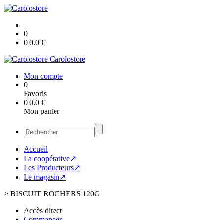
0
0
0.0
€
Carolostore
Mon compte
0
Favoris
0
0.0
€
Mon panier
Accueil
La coopérative↗
Les Producteurs↗
Le magasin↗
>
BISCUIT ROCHERS 120G
Accès direct
Commander