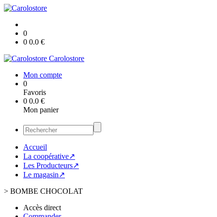
0
0
0.0
€
Carolostore
Mon compte
0
Favoris
0
0.0
€
Mon panier
Accueil
La coopérative↗
Les Producteurs↗
Le magasin↗
>
BOMBE CHOCOLAT
Accès direct
Commander