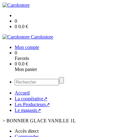
0
0
0.0
€
Carolostore
Mon compte
0
Favoris
0
0.0
€
Mon panier
Accueil
La coopérative↗
Les Producteurs↗
Le magasin↗
>
BONNIER GLACE VANILLE 1L
Accès direct
Commander