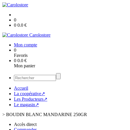
0
0
0.0
€
Carolostore
Mon compte
0
Favoris
0
0.0
€
Mon panier
Accueil
La coopérative↗
Les Producteurs↗
Le magasin↗
>
BOUDIN BLANC MANDARINE 250GR
Accès direct
Commander