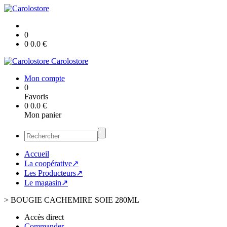
0
0
0.0
€
Carolostore
Mon compte
0
Favoris
0
0.0
€
Mon panier
Accueil
La coopérative↗
Les Producteurs↗
Le magasin↗
>
BOUGIE CACHEMIRE SOIE 280ML
Accès direct
Commander