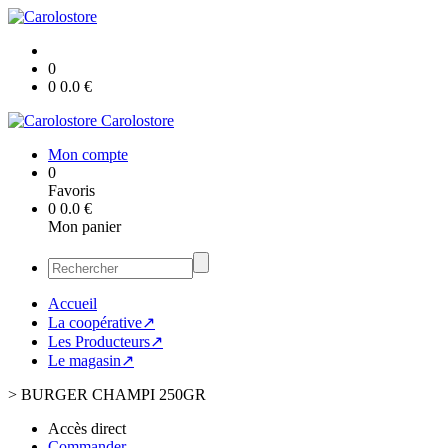
0
0
0.0
€
Carolostore
Mon compte
0
Favoris
0
0.0
€
Mon panier
Accueil
La coopérative↗
Les Producteurs↗
Le magasin↗
>
BURGER CHAMPI 250GR
Accès direct
Commander