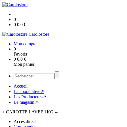
0
0
0.0
€
Carolostore
Mon compte
0
Favoris
0
0.0
€
Mon panier
Accueil
La coopérative↗
Les Producteurs↗
Le magasin↗
>
CAROTTE LAVEE 1KG --
Accès direct
Commander