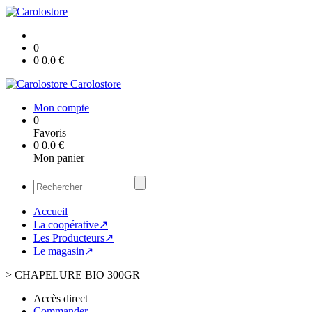
0
0
0.0
€
Carolostore
Mon compte
0
Favoris
0
0.0
€
Mon panier
Accueil
La coopérative↗
Les Producteurs↗
Le magasin↗
>
CHAPELURE BIO 300GR
Accès direct
Commander