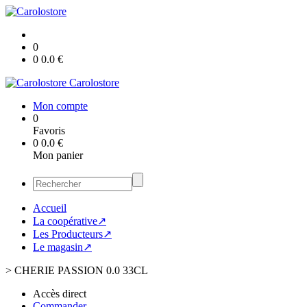
0
0
0.0
€
Carolostore
Mon compte
0
Favoris
0
0.0
€
Mon panier
Accueil
La coopérative↗
Les Producteurs↗
Le magasin↗
>
CHERIE PASSION 0.0 33CL
Accès direct
Commander