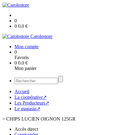
0
0
0.0
€
Carolostore
Mon compte
0
Favoris
0
0.0
€
Mon panier
Accueil
La coopérative↗
Les Producteurs↗
Le magasin↗
>
CHIPS LUCIEN OIGNON 125GR
Accès direct
Commander