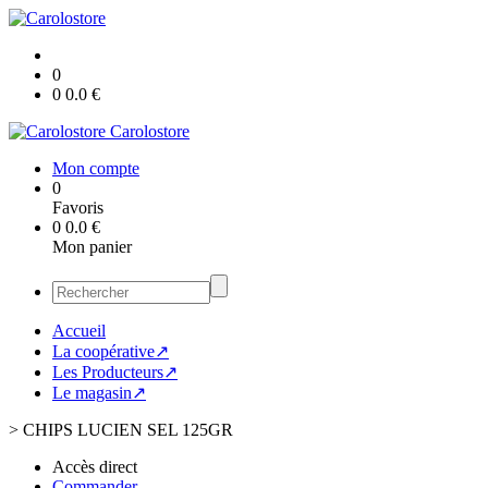
0
0
0.0
€
Carolostore
Mon compte
0
Favoris
0
0.0
€
Mon panier
Accueil
La coopérative↗
Les Producteurs↗
Le magasin↗
>
CHIPS LUCIEN SEL 125GR
Accès direct
Commander