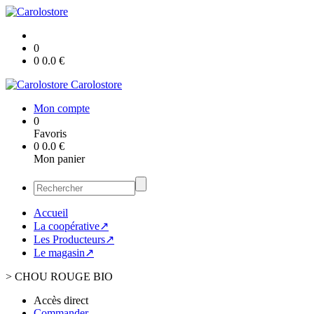
0
0
0.0
€
Carolostore
Mon compte
0
Favoris
0
0.0
€
Mon panier
Accueil
La coopérative↗
Les Producteurs↗
Le magasin↗
>
CHOU ROUGE BIO
Accès direct
Commander