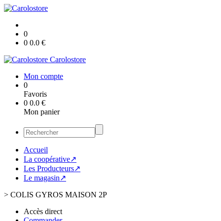
0
0
0.0
€
Carolostore
Mon compte
0
Favoris
0
0.0
€
Mon panier
Accueil
La coopérative↗
Les Producteurs↗
Le magasin↗
>
COLIS GYROS MAISON 2P
Accès direct
Commander