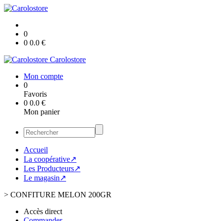
0
0
0.0
€
Carolostore
Mon compte
0
Favoris
0
0.0
€
Mon panier
Accueil
La coopérative↗
Les Producteurs↗
Le magasin↗
>
CONFITURE MELON 200GR
Accès direct
Commander