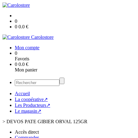
0
0
0.0
€
Carolostore
Mon compte
0
Favoris
0
0.0
€
Mon panier
Accueil
La coopérative↗
Les Producteurs↗
Le magasin↗
>
DEVOS PATE GIBIER ORVAL 125GR
Accès direct
Commander