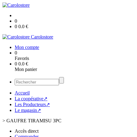
0
0
0.0
€
Carolostore
Mon compte
0
Favoris
0
0.0
€
Mon panier
Accueil
La coopérative↗
Les Producteurs↗
Le magasin↗
>
GAUFRE TIRAMISU 3PC
Accès direct
Commander