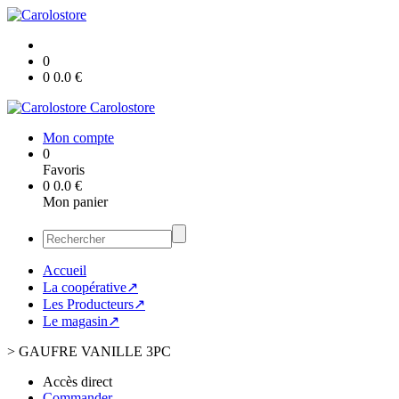
0
0
0.0
€
Carolostore
Mon compte
0
Favoris
0
0.0
€
Mon panier
Accueil
La coopérative↗
Les Producteurs↗
Le magasin↗
>
GAUFRE VANILLE 3PC
Accès direct
Commander