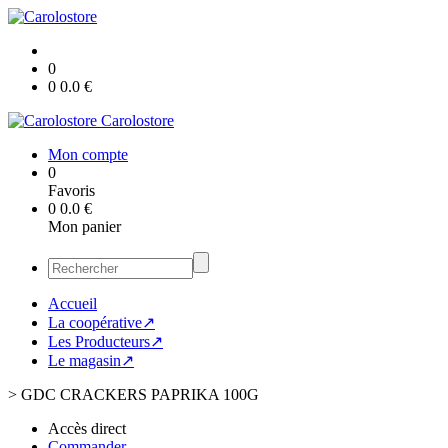
0
0
0.0
€
Carolostore
Mon compte
0
Favoris
0
0.0
€
Mon panier
Accueil
La coopérative↗
Les Producteurs↗
Le magasin↗
>
GDC CRACKERS PAPRIKA 100G
Accès direct
Commander