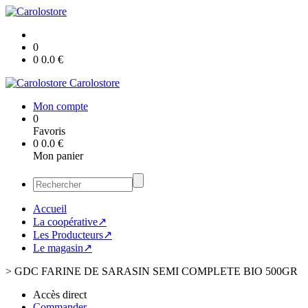
0
0
0.0
€
Carolostore
Mon compte
0
Favoris
0
0.0
€
Mon panier
Accueil
La coopérative↗
Les Producteurs↗
Le magasin↗
>
GDC FARINE DE SARASIN SEMI COMPLETE BIO 500GR
Accès direct
Commander