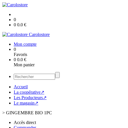
0
0
0.0
€
Carolostore
Mon compte
0
Favoris
0
0.0
€
Mon panier
Accueil
La coopérative↗
Les Producteurs↗
Le magasin↗
>
GINGEMBRE BIO 1PC
Accès direct
Commander