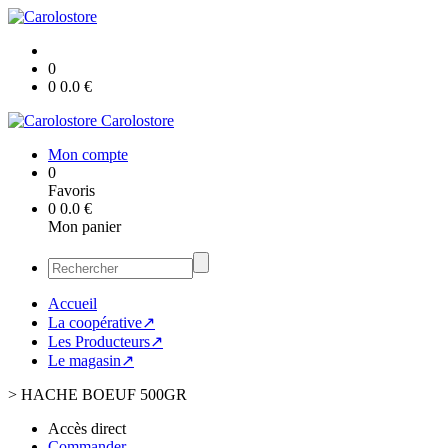
0
0
0.0
€
Carolostore
Mon compte
0
Favoris
0
0.0
€
Mon panier
Accueil
La coopérative↗
Les Producteurs↗
Le magasin↗
>
HACHE BOEUF 500GR
Accès direct
Commander