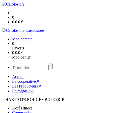
0
0
0.0
€
Carolostore
Mon compte
0
Favoris
0
0.0
€
Mon panier
Accueil
La coopérative↗
Les Producteurs↗
Le magasin↗
>
HARICOTS ROUGES BIO 350GR
Accès direct
Commander