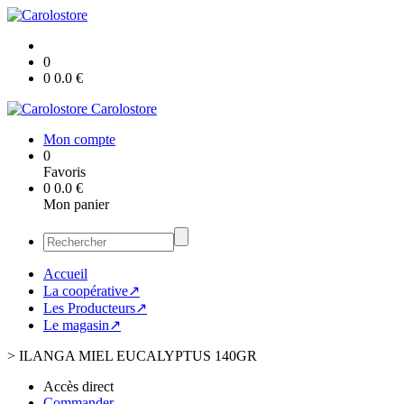
0
0
0.0
€
Carolostore
Mon compte
0
Favoris
0
0.0
€
Mon panier
Accueil
La coopérative↗
Les Producteurs↗
Le magasin↗
>
ILANGA MIEL EUCALYPTUS 140GR
Accès direct
Commander