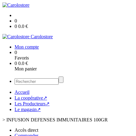
0
0
0.0
€
Carolostore
Mon compte
0
Favoris
0
0.0
€
Mon panier
Accueil
La coopérative↗
Les Producteurs↗
Le magasin↗
>
INFUSION DEFENSES IMMUNITAIRES 100GR
Accès direct
Commander