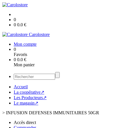
0
0
0.0
€
Carolostore
Mon compte
0
Favoris
0
0.0
€
Mon panier
Accueil
La coopérative↗
Les Producteurs↗
Le magasin↗
>
INFUSION DEFENSES IMMUNITAIRES 50GR
Accès direct
Commander