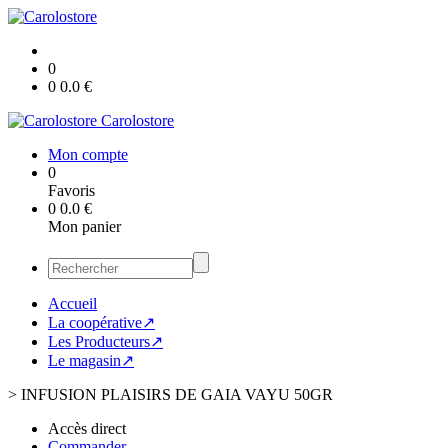
0
0
0.0
€
Carolostore
Mon compte
0
Favoris
0
0.0
€
Mon panier
Accueil
La coopérative↗
Les Producteurs↗
Le magasin↗
>
INFUSION PLAISIRS DE GAIA VAYU 50GR
Accès direct
Commander