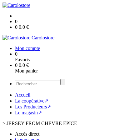
0
0
0.0
€
Carolostore
Mon compte
0
Favoris
0
0.0
€
Mon panier
Accueil
La coopérative↗
Les Producteurs↗
Le magasin↗
>
JERSEY FROM CHEVRE EPICE
Accès direct
Commander