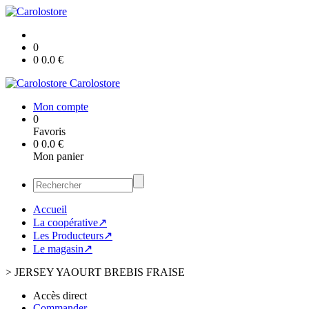
0
0
0.0
€
Carolostore
Mon compte
0
Favoris
0
0.0
€
Mon panier
Accueil
La coopérative↗
Les Producteurs↗
Le magasin↗
>
JERSEY YAOURT BREBIS FRAISE
Accès direct
Commander