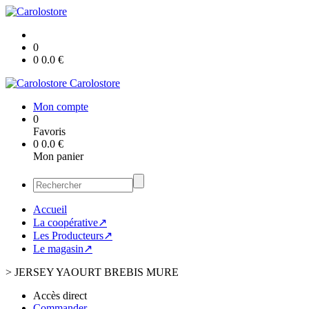
0
0
0.0
€
Carolostore
Mon compte
0
Favoris
0
0.0
€
Mon panier
Accueil
La coopérative↗
Les Producteurs↗
Le magasin↗
>
JERSEY YAOURT BREBIS MURE
Accès direct
Commander