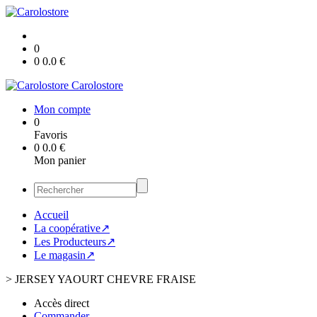
0
0
0.0
€
Carolostore
Mon compte
0
Favoris
0
0.0
€
Mon panier
Accueil
La coopérative↗
Les Producteurs↗
Le magasin↗
>
JERSEY YAOURT CHEVRE FRAISE
Accès direct
Commander