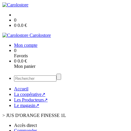
0
0
0.0
€
Carolostore
Mon compte
0
Favoris
0
0.0
€
Mon panier
Accueil
La coopérative↗
Les Producteurs↗
Le magasin↗
>
JUS D'ORANGE FINESSE 1L
Accès direct
Commander